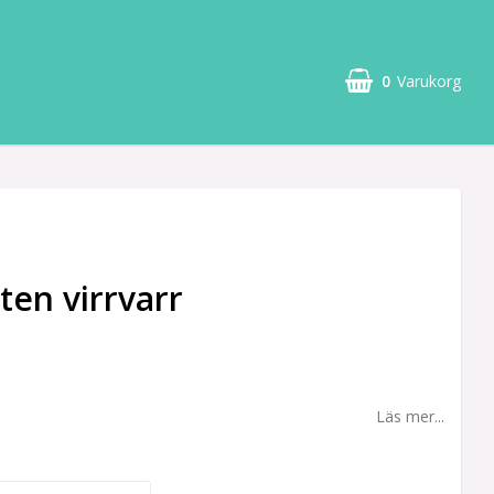
0
Varukorg
iten virrvarr
Läs mer...