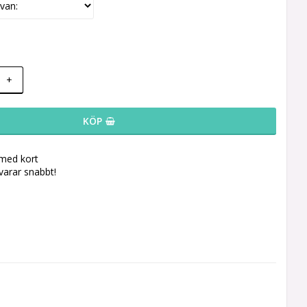
+
KÖP
 med kort
svarar snabbt!