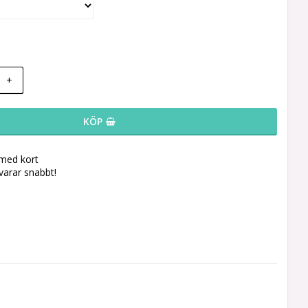
+
KÖP
 med kort
svarar snabbt!