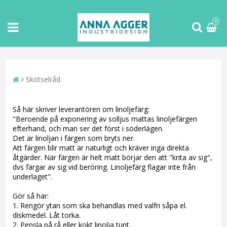
0
Skötselråd
Så här skriver leverantören om linoljefärg:
"Beroende på exponering av solljus mattas linoljefärgen
efterhand, och man ser det först i söderlägen.
Det är linoljan i färgen som bryts ner.
Att färgen blir matt är naturligt och kräver inga direkta
åtgärder. När färgen är helt matt börjar den att "krita av sig",
dvs färgar av sig vid beröring. Linoljefärg flagar inte från
underlaget".
Gör så här:
1. Rengör ytan som ska behandlas med valfri såpa el.
diskmedel. Låt torka.
2. Pensla på rå eller kokt linolja tunt.